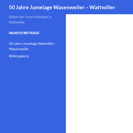
Suchen
50 Jahre Jumelage Wasenweiler – Wattwiller
Zum
Bilder der Feierlichkeiten in
Wattwiller
Inhalt
springen
NEUESTE BEITRÄGE
50 Jahre Jumelage Wattwiller –
Wasenweiler
Bildergalerie