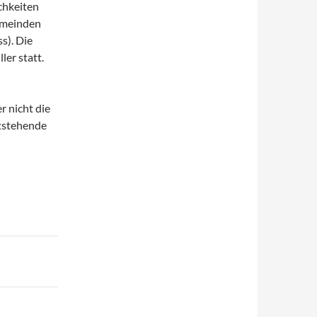
chkeiten
emeinden
s). Die
ler statt.
r nicht die
ntstehende