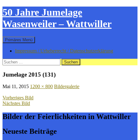
Zum
50 Jahre Jumelage
Inhalt
springen
Wasenweiler – Wattwiller
Suchen
Primäres Menü
Impressum / Urheberrecht / Datenschutzerklärung
Suchen
nach:
Jumelage 2015 (131)
Mai 11, 2015
1200 × 800
Bildergalerie
Vorheriges Bild
Nächstes Bild
Bilder der Feierlichkeiten in Wattwiller
Neueste Beiträge