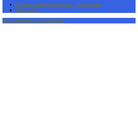
50 Jahre Jumelage Wattwiller – Wasenweiler
Bildergalerie
Stolz präsentiert von WordPress