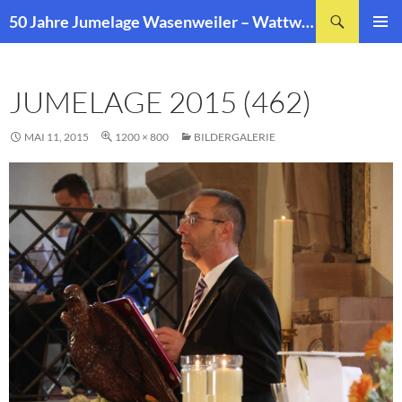
Zum
Suchen
50 Jahre Jumelage Wasenweiler – Wattwiller
Inhalt
PRIMÄR
springen
MENÜ
JUMELAGE 2015 (462)
MAI 11, 2015
1200 × 800
BILDERGALERIE