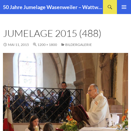
Zum
Suchen
50 Jahre Jumelage Wasenweiler – Wattwiller
Inhalt
PRIMÄR
springen
MENÜ
JUMELAGE 2015 (488)
MAI 11, 2015
1200 × 1800
BILDERGALERIE