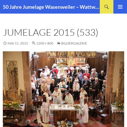
Zum
Suchen
50 Jahre Jumelage Wasenweiler – Wattwiller
Inhalt
PRIMÄR
springen
MENÜ
JUMELAGE 2015 (533)
MAI 11, 2015
1200 × 800
BILDERGALERIE