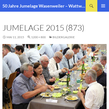
Zum
Suchen
50 Jahre Jumelage Wasenweiler – Wattwiller
Inhalt
PRIMÄR
springen
MENÜ
JUMELAGE 2015 (873)
MAI 11, 2015
1200 × 800
BILDERGALERIE