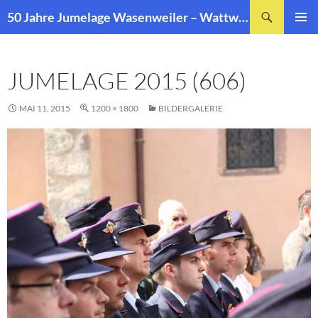
Zum
Suchen
50 Jahre Jumelage Wasenweiler – Wattwiller
Inhalt
PRIMÄR
springen
MENÜ
JUMELAGE 2015 (606)
MAI 11, 2015
1200 × 1800
BILDERGALERIE